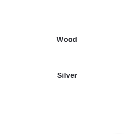
Wood
Silver
Locatie
AZ Delta, Radar 
Deltalaan 1, 8800 Rumbeke
CONTACT
info@acdelta.be Vuilewaasstraat 78